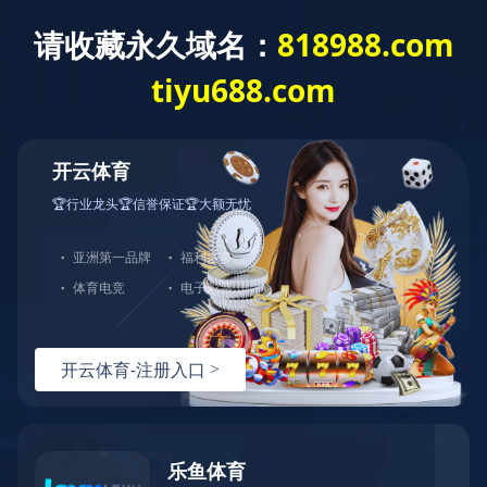
球探（中国）官方
关于我们
新闻动态