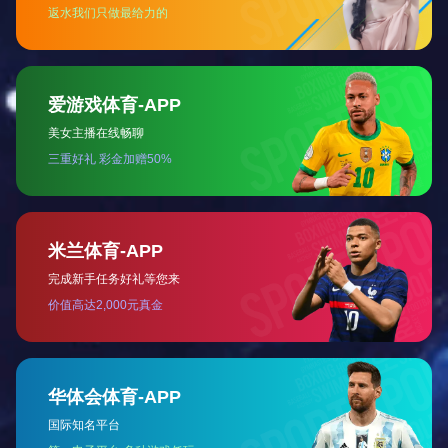
团队建设
动，既锻炼了
游戏中，心想