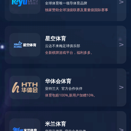
今天是：2026年8月9日 星期日
文化活动
新闻动态
News
集团新闻
招标公司新闻
近日，公
得了显著成效
节能公司新闻
2025
项目公司新闻
分公司新闻