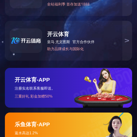
球探（中国）官方
/
关于我们
/
Copyright © 2002-2025 球探 All rights reserved.
蒙ICP备2022002449号-1