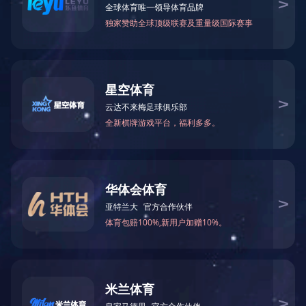
今天是：2026年8月8日 星期六
项目公司新
新闻动态
News
集团新闻
招标公司新闻
节能公司新闻
项目公司新闻
分公司新闻